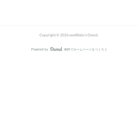
Copyright ©
2026
ww88sbs's Ownd
.
Powered by
無料でホームページをつくろう
AmebaOwnd